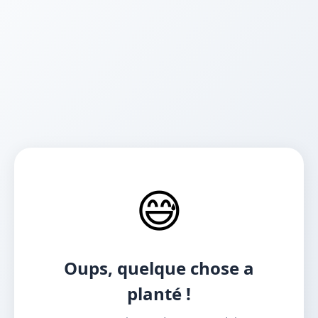
😅
Oups, quelque chose a
planté !