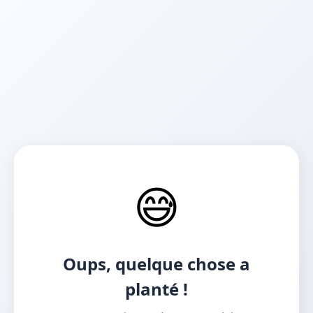
😅
Oups, quelque chose a
planté !