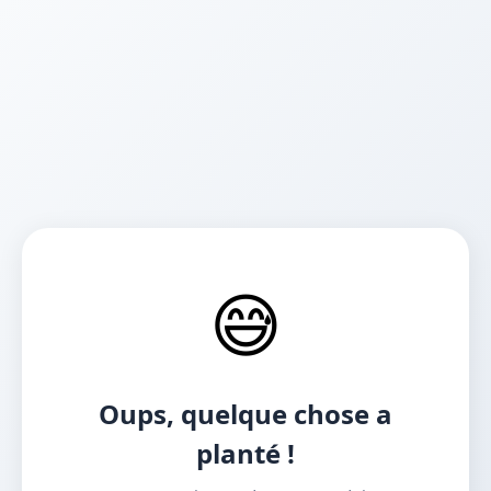
😅
Oups, quelque chose a
planté !