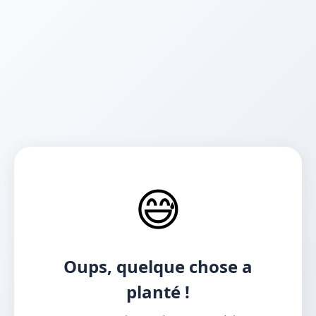
😅
Oups, quelque chose a
planté !