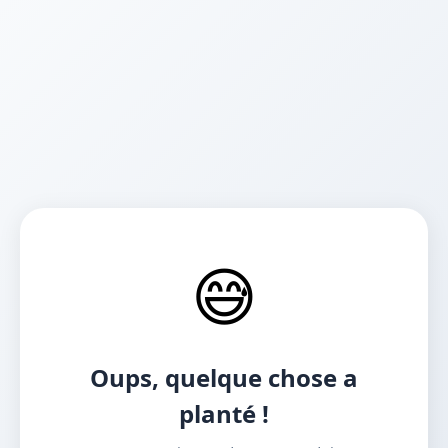
😅
Oups, quelque chose a
planté !