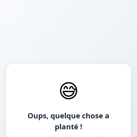
😅
Oups, quelque chose a
planté !