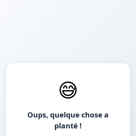
😅
Oups, quelque chose a
planté !