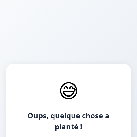
😅
Oups, quelque chose a
planté !