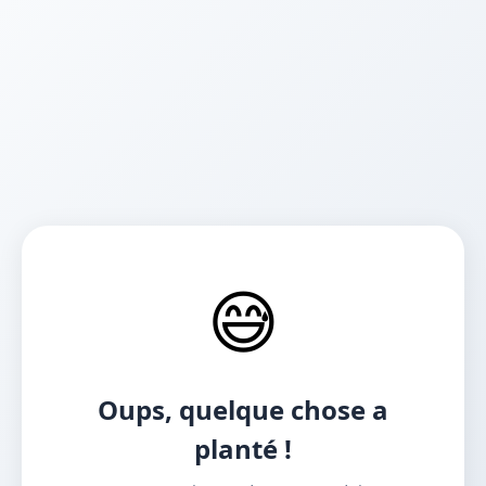
😅
Oups, quelque chose a
planté !