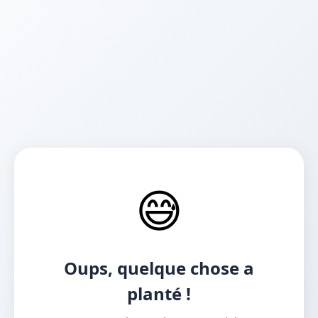
😅
Oups, quelque chose a
planté !