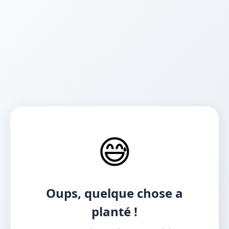
😅
Oups, quelque chose a
planté !