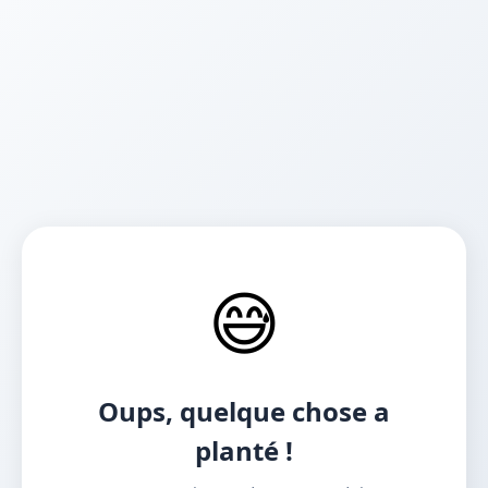
😅
Oups, quelque chose a
planté !