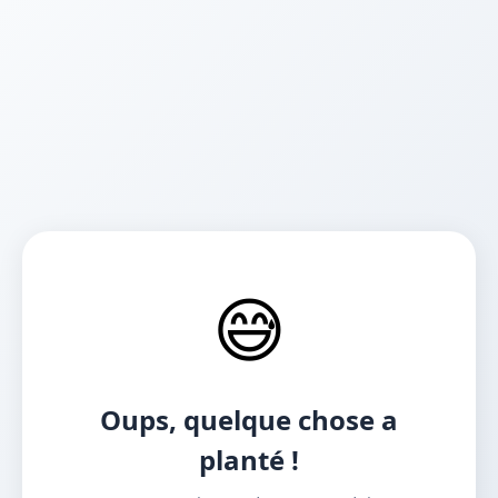
😅
Oups, quelque chose a
planté !