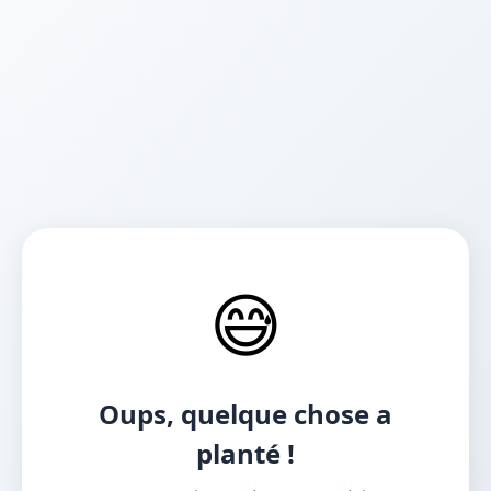
😅
Oups, quelque chose a
planté !