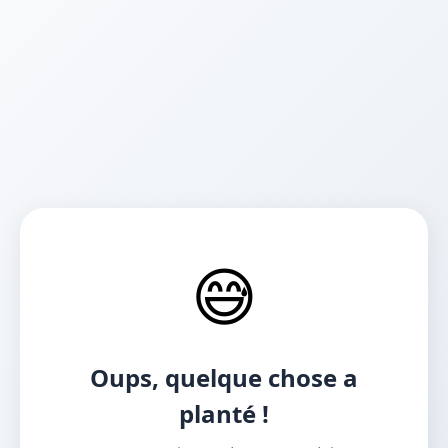
😅
Oups, quelque chose a
planté !